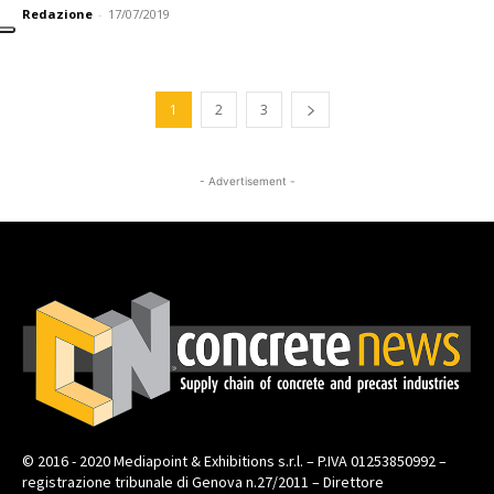
Redazione
-
17/07/2019
1
2
3
- Advertisement -
© 2016 - 2020 Mediapoint & Exhibitions s.r.l. – P.IVA 01253850992 –
registrazione tribunale di Genova n.27/2011 – Direttore