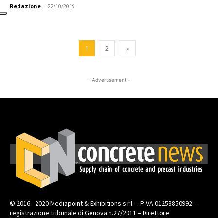
Redazione
-
22/10/2019
1
2
- Advertisement -
© 2016 - 2020 Mediapoint & Exhibitions s.r.l. – P.IVA 01253850992 –
registrazione tribunale di Genova n.27/2011 – Direttore