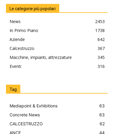
Le categorie più popolari
News
2453
In Primo Piano
1738
Aziende
642
Calcestruzzo
367
Macchine, impianti, attrezzature
345
Eventi
316
Tag
Mediapoint & Exhibitions
63
Concrete News
63
CALCESTRUZZO
62
ANCE
44