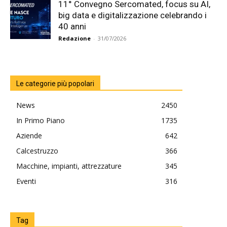
11° Convegno Sercomated, focus su AI,
big data e digitalizzazione celebrando i
40 anni
Redazione
-
31/07/2026
Le categorie più popolari
News
2450
In Primo Piano
1735
Aziende
642
Calcestruzzo
366
Macchine, impianti, attrezzature
345
Eventi
316
Tag