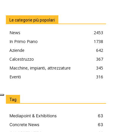
Le categorie più popolari
News
2453
In Primo Piano
1738
Aziende
642
Calcestruzzo
367
Macchine, impianti, attrezzature
345
Eventi
316
Tag
Mediapoint & Exhibitions
63
Concrete News
63