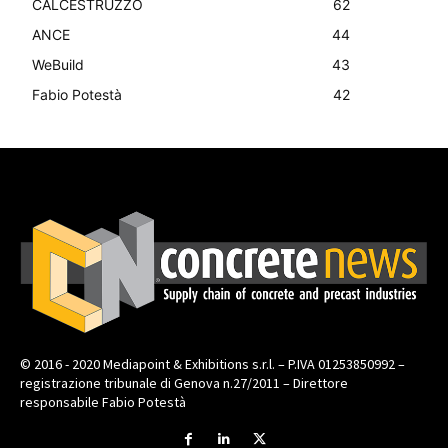
CALCESTRUZZO
62
ANCE
44
WeBuild
43
Fabio Potestà
42
© 2016 - 2020 Mediapoint & Exhibitions s.r.l. – P.IVA 01253850992 –
registrazione tribunale di Genova n.27/2011 – Direttore
responsabile Fabio Potestà