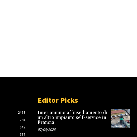
Editor Picks
Imer annuncia l’insediamento di
2453
un altro impianto self-service in
1738
Francia
642
07/08/2026
367