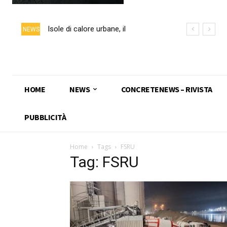
Isole di calore urbane, il
NEWS
calcestruzzo chiaro può ridurre
fino a 5 °C la temperatura delle
superfici
HOME
NEWS
CONCRETENEWS – RIVISTA
PUBBLICITÀ
Home
Tags
FSRU
Tag: FSRU