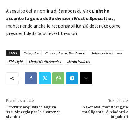
A seguito della nomina di Samborski,
Kirk Light ha
assunto la guida delle divisioni West e Specialties
,
mantenendo anche le responsabilità già detenute come
president della Southwest Division.
TAGS
Caterpillar
Christopher W. Sambroski
Johnson & Johnson
Kirk Light
Lhoist North America
Martin Marietta
Previous article
Next article
Laterlite acquisisce Logica
A Genova, monitoraggio
Tre. Sinergia per la sicurezza
“intelligente” di viadotti e
sismica
impalcati