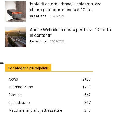
Isole di calore urbane, il calcestruzzo
chiaro può ridurre fino a 5 °C la...
Redazione
-
04/08/2026
Anche Webuild in corsa per Trevi. “Offerta
in contanti”
Redazione
-
03/08/2026
Le categorie più popolari
News
2453
In Primo Piano
1738
Aziende
642
Calcestruzzo
367
Macchine, impianti, attrezzature
345