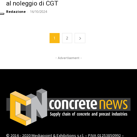
al noleggio di CGT
Redazione
-
16/10/2024
1
2
- Advertisement -
© 2016 - 2020 Mediapoint & Exhibitions s.r.l. – P.IVA 01253850992 –