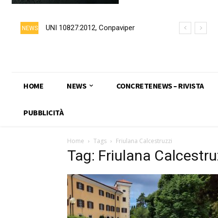
UNI 10827:2012, Conpaviper
NEWS
chiede formalmente il ritiro della
norma
HOME
NEWS
CONCRETENEWS – RIVISTA
PUBBLICITÀ
Home
Tags
Friulana Calcestruzzi
Tag: Friulana Calcestru