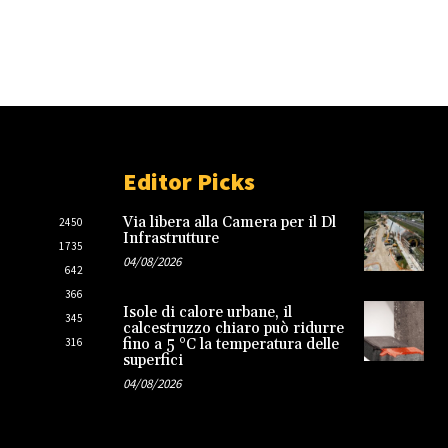
Editor Picks
Via libera alla Camera per il Dl
2450
Infrastrutture
1735
04/08/2026
642
366
Isole di calore urbane, il
345
calcestruzzo chiaro può ridurre
316
fino a 5 °C la temperatura delle
superfici
04/08/2026