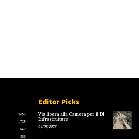
Editor Picks
Via libera alla Camera per il Dl
2450
Infrastrutture
1735
04/08/2026
642
366