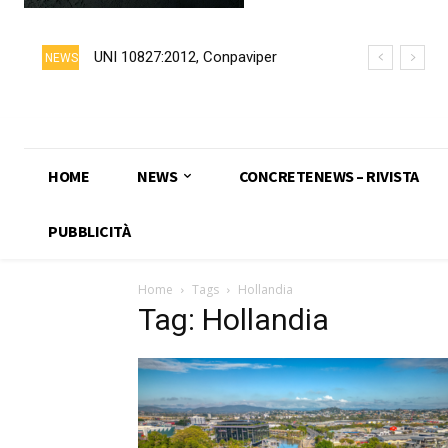
UNI 10827:2012, Conpaviper
NEWS
chiede formalmente il ritiro della
norma
HOME
NEWS
CONCRETENEWS – RIVISTA
PUBBLICITÀ
Home
Tags
Hollandia
Tag: Hollandia