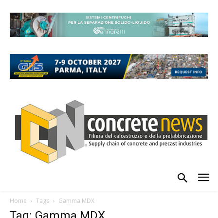
Home
Tags
Gamma MDX
Tag: Gamma MDX