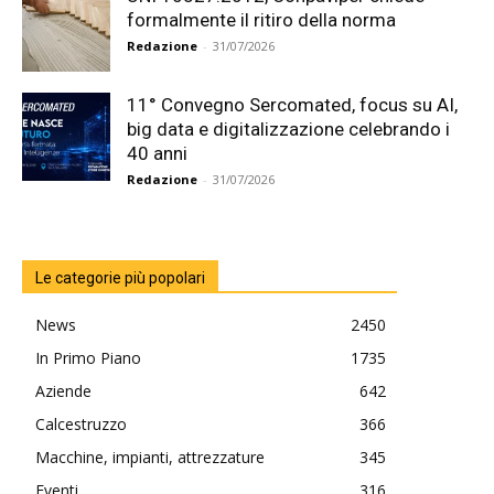
formalmente il ritiro della norma
Redazione
-
31/07/2026
11° Convegno Sercomated, focus su AI,
big data e digitalizzazione celebrando i
40 anni
Redazione
-
31/07/2026
Le categorie più popolari
News
2450
In Primo Piano
1735
Aziende
642
Calcestruzzo
366
Macchine, impianti, attrezzature
345
Eventi
316