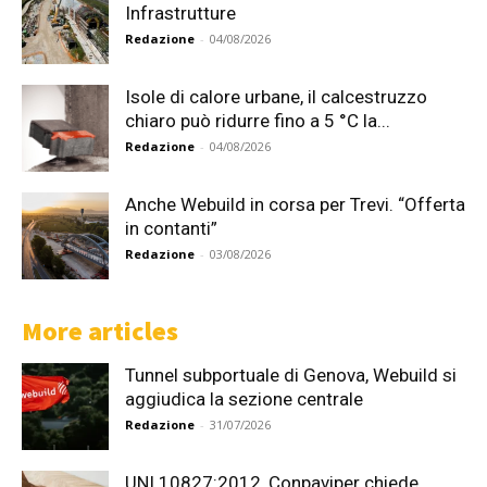
Infrastrutture
Redazione
-
04/08/2026
Isole di calore urbane, il calcestruzzo
chiaro può ridurre fino a 5 °C la...
Redazione
-
04/08/2026
Anche Webuild in corsa per Trevi. “Offerta
in contanti”
Redazione
-
03/08/2026
More articles
Tunnel subportuale di Genova, Webuild si
aggiudica la sezione centrale
Redazione
-
31/07/2026
UNI 10827:2012, Conpaviper chiede