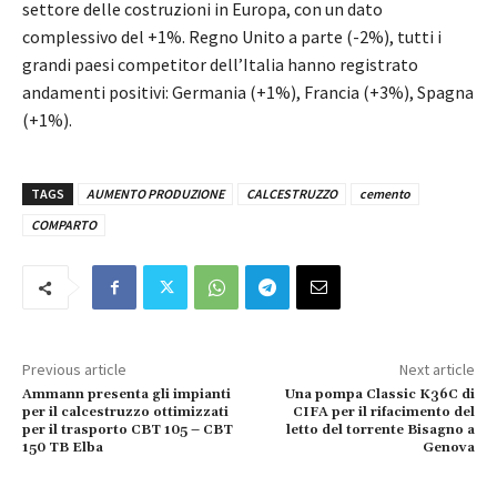
settore delle costruzioni in Europa, con un dato
complessivo del +1%. Regno Unito a parte (-2%), tutti i
grandi paesi competitor dell’Italia hanno registrato
andamenti positivi: Germania (+1%), Francia (+3%), Spagna
(+1%).
TAGS
AUMENTO PRODUZIONE
CALCESTRUZZO
cemento
COMPARTO
Previous article
Next article
Ammann presenta gli impianti
Una pompa Classic K36C di
per il calcestruzzo ottimizzati
CIFA per il rifacimento del
per il trasporto CBT 105 – CBT
letto del torrente Bisagno a
150 TB Elba
Genova