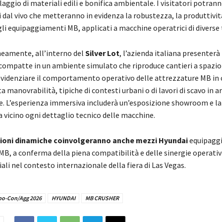
claggio di materiali edili e bonifica ambientale. I visitatori potrann
dal vivo che metteranno in evidenza la robustezza, la produttività
gli equipaggiamenti MB, applicati a macchine operatrici di diverse 
amente, all’interno del
Silver Lot
, l’azienda italiana presenter
compatte in un ambiente simulato che riproduce cantieri a spazio 
 evidenziare il comportamento operativo delle attrezzature MB in 
ta manovrabilità, tipiche di contesti urbani o di lavori di scavo in a
. L’esperienza immersiva includerà un’esposizione showroom e la 
a vicino ogni dettaglio tecnico delle macchine.
ioni dinamiche coinvolgeranno anche mezzi Hyundai
equipaggi
B, a conferma della piena compatibilità e delle sinergie operative
iali nel contesto internazionale della fiera di Las Vegas.
o-Con/Agg 2026
HYUNDAI
MB CRUSHER