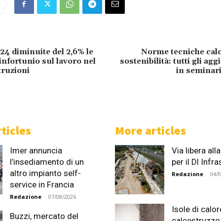
024 diminuite del 2,6% le
Norme tecniche calc
infortunio sul lavoro nel
sostenibilità: tutti gli a
truzioni
in seminar
ticles
More articles
Imer annuncia
Via libera al
l’insediamento di un
per il Dl Infr
altro impianto self-
Redazione
-
04/
service in Francia
Redazione
-
07/08/2026
Isole di calor
Buzzi, mercato del
calcestruzzo