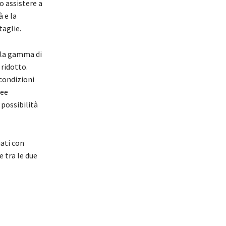
o assistere a
 e la
taglie.
à la gamma di
ridotto.
condizioni
ree
possibilità
ati con
 tra le due