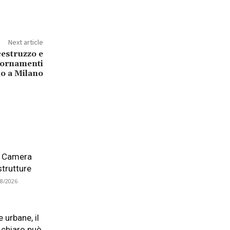
Next article
estruzzo e
ggiornamenti
io a Milano
la Camera
astrutture
08/2026
e urbane, il
 chiaro può