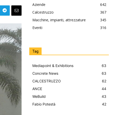
Aziende
642
Calcestruzzo
367
Macchine, impianti, attrezzature
345
Eventi
316
Tag
Mediapoint & Exhibitions
63
Concrete News
63
CALCESTRUZZO
62
ANCE
44
WeBuild
43
Fabio Potestà
42