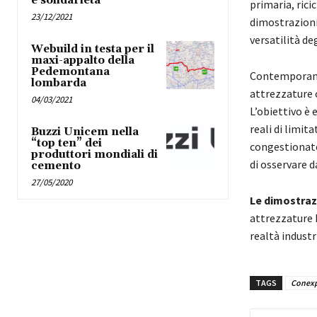
e solidarietà”
primaria, rici
23/12/2021
dimostrazioni 
versatilità de
Webuild in testa per il
maxi-appalto della
Pedemontana
Contemporane
lombarda
attrezzature 
04/03/2021
L’obiettivo è
reali di limita
Buzzi Unicem nella
“top ten” dei
congestionate
produttori mondiali di
di osservare d
cemento
27/05/2020
Le dimostraz
attrezzature M
realtà industr
TAGS
Conexp