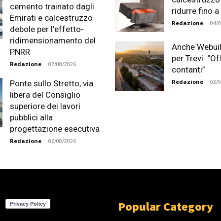
cemento trainato dagli
ridurre fino a 
Emirati e calcestruzzo
Redazione
-
04/
debole per l’effetto-
ridimensionamento del
Anche Webuil
PNRR
per Trevi. “Of
Redazione
-
07/08/2026
contanti”
Redazione
-
03/
Ponte sullo Stretto, via
libera del Consiglio
superiore dei lavori
pubblici alla
progettazione esecutiva
Redazione
-
06/08/2026
Popular Category