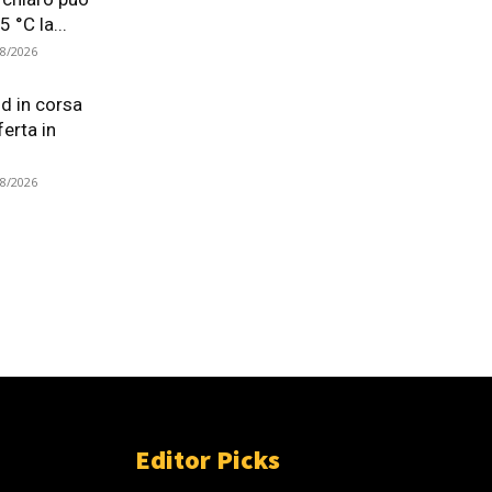
5 °C la...
08/2026
d in corsa
ferta in
08/2026
Editor Picks