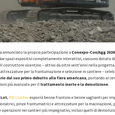
a annunciato la propria partecipazione a
Conexpo-Con/Agg 2026
due spazi espositivi completamente interattivi, ciascuno dotato di
Il costruttore vicentino – attivo da oltre vent’anni nella progetta
attrezzature per la frantumazione e selezione in cantiere – celebr
rio dal suo primo debutto alla fiera americana
, portando al ce
ioni più avanzate per il
trattamento inerte e la demolizione
.
 Lot
,
MB Crusher
esporrà benne frantoio e benne vaglianti per im
ionatrici, pinze frantumatrici e attrezzature per la macinazione, 
 operazioni nei cantieri più impegnativi, inclusi quelli di demolizi