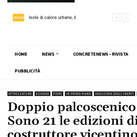
Isole di calore urbane, il
NEWS
calcestruzzo chiaro può ridurre
fino a 5 °C la temperatura delle
superfici
HOME
NEWS
CONCRETENEWS – RIVISTA
PUBBLICITÀ
ATTREZZATURE
AZIENDE
FIERE
IN PRIMO PIANO
INDUSTRIA DEGLI INERTI
Doppio palcoscenico
Sono 21 le edizioni d
costruttore vicentin