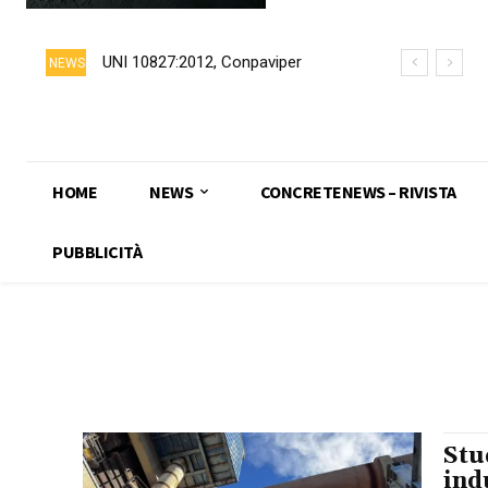
UNI 10827:2012, Conpaviper
NEWS
chiede formalmente il ritiro della
norma
HOME
NEWS
CONCRETENEWS – RIVISTA
PUBBLICITÀ
Stu
ind