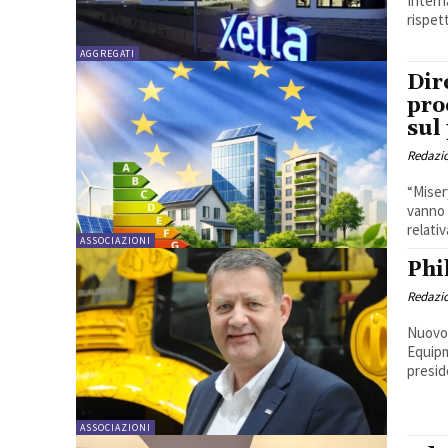
Intern
rispet
AGGREGATI
Dir
pro
sul
Redazi
“Miser
vanno 
relativ
ASSOCIAZIONI
Phi
Redazi
Nuovo 
Equipm
presid
ASSOCIAZIONI