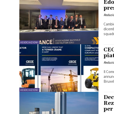
Edo
pre
Redazi
Cambio
dicemb
squadr
ASSOCIAZIONI
CEC
pia
Redazi
Il Com
annunc
Bruxell
ASSOCIAZIONI
Dec
Rez
per