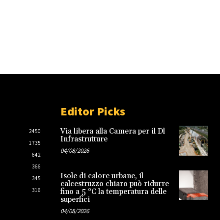
Editor Picks
Via libera alla Camera per il Dl
2450
Infrastrutture
1735
04/08/2026
642
366
Isole di calore urbane, il
345
calcestruzzo chiaro può ridurre
316
fino a 5 °C la temperatura delle
superfici
04/08/2026