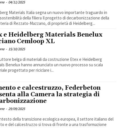
one
-
04/11/2025
berg Materials Italia segna un nuovo importante traguardo in
ilità della filiera Il progetto di decarbonizzazione della
eria di Rezzato-Mazzano, di proprietà di Heidelberg...
x e Heidelberg Materials Benelux
ciano Cemloop XL
one
-
15/10/2025
duttore belga di materiali da costruzione Etex e Heidelberg
als Benelux hanno annunciato un nuovo processo su scala
iale progettato per riciclare i...
ento e calcestruzzo, Federbeton
senta alla Camera la strategia di
arbonizzazione
one
-
29/09/2025
ntesto della transizione ecologica europea, il settore italiano del
o e del calcestruzzo si trova di fronte a una trasformazione