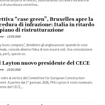
ational da parte di Holcim, subordinando tuttavia il via libera al
to di una misura correttiva...
ettiva “case green”, Bruxelles apre la
cedura di infrazione: Italia in ritardo
 piano di ristrutturazione
one
-
13/03/2026
y loves company”, direbbero gli anglosassoni: quando le cose
male, consola almeno l'idea di non essere soli. Una consolazione
a, però, specie se...
l Layton nuovo presidente del CECE
one
-
23/01/2026
volto al vertice del Committee for European Construction
ent. A partire dal 1° gennaio 2026, Phil Layton è stato nominato
ente del CECE,...