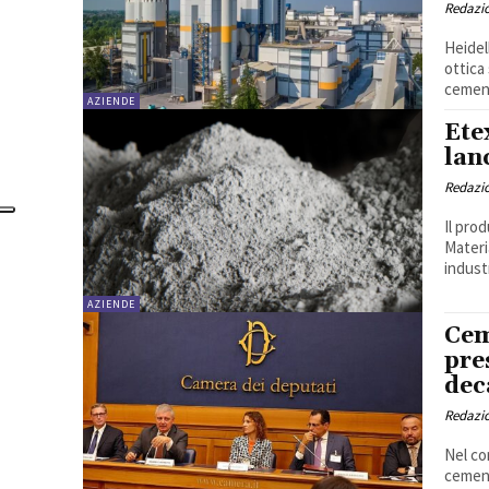
Redazi
Heidel
ottica sostenib
cement
AZIENDE
Ete
lan
Redazi
Il pro
Materi
industr
AZIENDE
Cem
pre
dec
Redazi
Nel co
cement