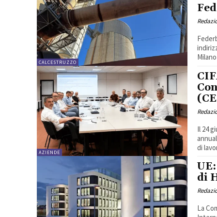
Fed
Redazi
Federb
indiriz
Milano
CALCESTRUZZO
CIF
Con
(CE
Redazi
Il 24 
annual
di lavo
AZIENDE
UE:
di 
Redazi
La Com