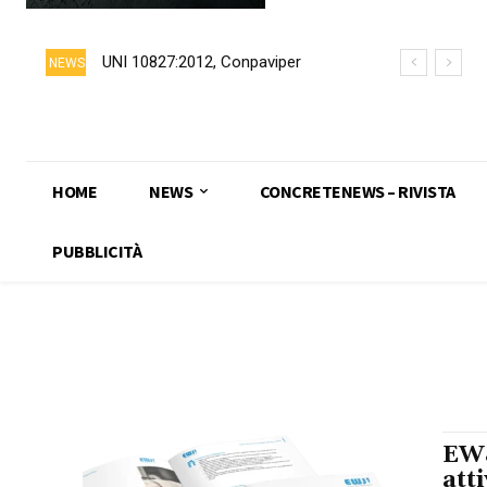
UNI 10827:2012, Conpaviper
NEWS
chiede formalmente il ritiro della
norma
HOME
NEWS
CONCRETENEWS – RIVISTA
PUBBLICITÀ
EWJ
att