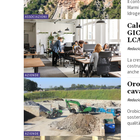
Il con
Marmi 
Idrogeo
ASSOCIAZIONI
Cal
GIC
LCA
Redazi
La cre
costru
anche 
AZIENDE
Oro
cav
Redazi
Orobic
sosten
qualità
AZIENDE