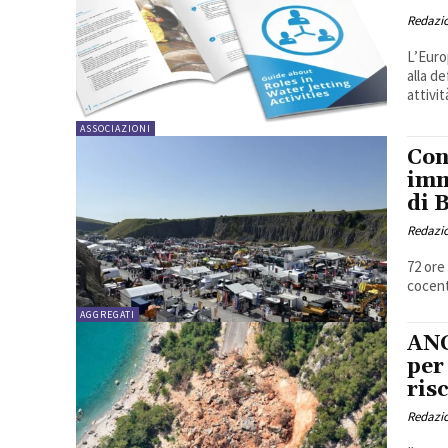
Redazi
L’Euro
alla d
attivit
ASSOCIAZIONI
Con
imm
di 
Redazi
72 ore dopo, con qu
cocent
AGGREGATI
ANC
per
ris
Redazi