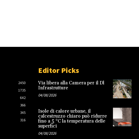
Editor Picks
Via libera alla Camera per il Dl
2450
Infrastrutture
1735
04/08/2026
642
366
Isole di calore urbane, il
345
calcestruzzo chiaro può ridurre
316
fino a 5 °C la temperatura delle
superfici
04/08/2026