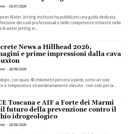
one
-
03/07/2026
pean Water Jetting Institute ha pubblicato una guida dedicata
efinizione dei ruoli professionali e delle competenze richieste nelle
à di water jetting in...
crete News a Hillhead 2026,
agini e prime impressioni dalla cava
Buxton
one
-
26/06/2026
asi 40 chilometri percorsi a piedi, sotto un sole
e e temperature straordinariamente elevate - non solo per la...
E Toscana e AIF a Forte dei Marmi
 il futuro della prevenzione contro il
chio idrogeologico
one
-
16/06/2026