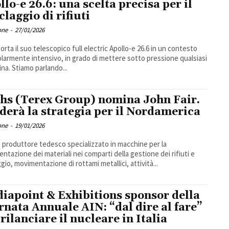
llo-e 26.6: una scelta precisa per il
claggio di rifiuti
one
-
27/01/2026
porta il suo telescopico full electric Apollo-e 26.6 in un contesto
olarmente intensivo, in grado di mettere sotto pressione qualsiasi
na. Stiamo parlando...
hs (Terex Group) nomina John Fair.
derà la strategia per il Nordamerica
one
-
19/01/2026
 produttore tedesco specializzato in macchine per la
ntazione dei materiali nei comparti della gestione dei rifiuti e
ggio, movimentazione di rottami metallici, attività...
iapoint & Exhibitions sponsor della
rnata Annuale AIN: “dal dire al fare”
 rilanciare il nucleare in Italia