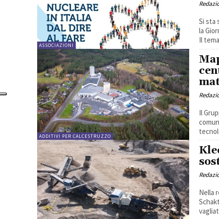
Redazi
Si sta
la Gio
Il tem
ASSOCIAZIONI
Map
cen
mat
Redazi
Il Gru
comune
tecnolo
ADDITIVI PER CALCESTRUZZO
Kle
sos
Redazi
Nella 
Schakt
vagliat