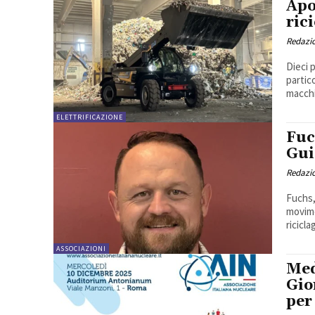
Apo
rici
Redazi
Dieci 
partic
macchi
ELETTRIFICAZIONE
Fuc
Gui
Redazi
Fuchs,
movime
ricicla
ASSOCIAZIONI
Med
Gio
per