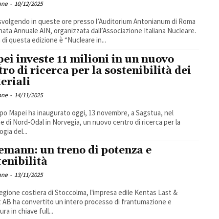
one
-
10/12/2025
 svolgendo in queste ore presso l’Auditorium Antonianum di Roma
rnata Annuale AIN, organizzata dall’Associazione Italiana Nucleare.
a di questa edizione è “Nucleare in...
ei investe 11 milioni in un nuovo
tro di ricerca per la sostenibilità dei
eriali
one
-
14/11/2025
ppo Mapei ha inaugurato oggi, 13 novembre, a Sagstua, nel
 di Nord-Odal in Norvegia, un nuovo centro di ricerca per la
gia del...
emann: un treno di potenza e
tenibilità
one
-
13/11/2025
regione costiera di Stoccolma, l'impresa edile Kentas Last &
 AB ha convertito un intero processo di frantumazione e
ura in chiave full...