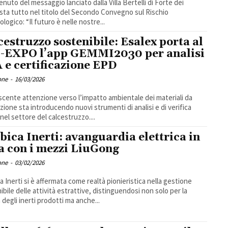
tenuto del messaggio lanciato dalla Villa Bertelli di Forte dei
sta tutto nel titolo del Secondo Convegno sul Rischio
logico: “Il futuro è nelle nostre...
cestruzzo sostenibile: Esalex porta al
-EXPO l’app GEMMI2030 per analisi
 e certificazione EPD
one
-
16/03/2026
scente attenzione verso l’impatto ambientale dei materiali da
zione sta introducendo nuovi strumenti di analisi e di verifica
nel settore del calcestruzzo....
bica Inerti: avanguardia elettrica in
a con i mezzi LiuGong
one
-
03/02/2026
a Inerti si è affermata come realtà pionieristica nella gestione
ibile delle attività estrattive, distinguendosi non solo per la
 degli inerti prodotti ma anche...