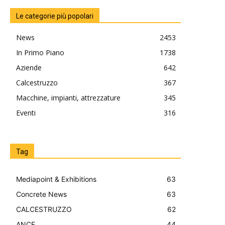
Le categorie più popolari
News
2453
In Primo Piano
1738
Aziende
642
Calcestruzzo
367
Macchine, impianti, attrezzature
345
Eventi
316
Tag
Mediapoint & Exhibitions
63
Concrete News
63
CALCESTRUZZO
62
ANCE
44