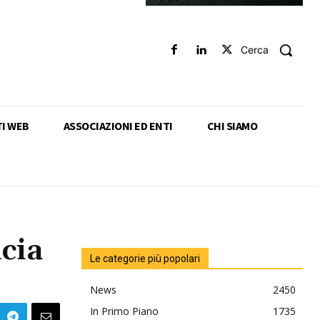
Cerca
TI WEB
ASSOCIAZIONI ED ENTI
CHI SIAMO
cia
Le categorie più popolari
News
2450
In Primo Piano
1735