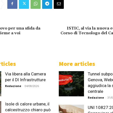
vo per una sfida da
ISTIC, al via la nuova 
sieme a voi
Corso di Tecnologo del C
ticles
More articles
Via libera alla Camera
Tunnel subpor
per il Dl Infrastrutture
Genova, Webu
aggiudica la
Redazione
-
04/08/2026
centrale
Redazione
-
31/
Isole di calore urbane, il
UNI 10827:2
calcestruzzo chiaro può