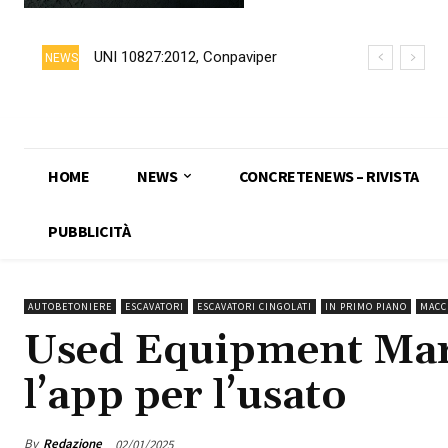
UNI 10827:2012, Conpaviper
11° Convegno Sercomated,
NEWS
chiede formalmente il ritiro della
focus su AI, big data e
norma
digitalizzazione celebrando i 40
anni
HOME
NEWS
CONCRETENEWS – RIVISTA
PUBBLICITÀ
AUTOBETONIERE
ESCAVATORI
ESCAVATORI CINGOLATI
IN PRIMO PIANO
MACC
Used Equipment Mark
l’app per l’usato
By
Redazione
02/01/2025