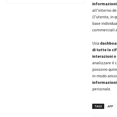
informazioni
all’interno de
(l’utente, in 
base individua
commerciali a
Una
dashboar
di tutte le ci
interazioni o
analizzare il 
possono quindi
in modo ancor
informazioni
personale.
TAGS
APP