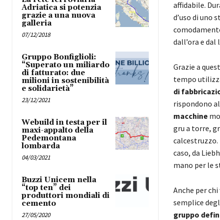
affidabile. Du
Adriatica si potenzia
grazie a una nuova
d’uso di uno s
galleria
comodamente
07/12/2018
dall’ora e dal
Gruppo Bonfiglioli:
“Superato un miliardo
Grazie a quest
di fatturato: due
tempo utilizza
milioni in sostenibilità
e solidarietà”
di fabbricaz
23/12/2021
rispondono all
macchine
mov
Webuild in testa per il
gru a torre, g
maxi-appalto della
Pedemontana
calcestruzzo.
lombarda
caso, da Liebh
04/03/2021
mano per le s
Buzzi Unicem nella
“top ten” dei
Anche per chi
produttori mondiali di
semplice degl
cemento
gruppo defin
27/05/2020