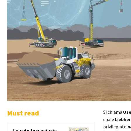
Must read
Si chiama
Use
quale
Liebher
privilegiato
n
La rete ferroviaria