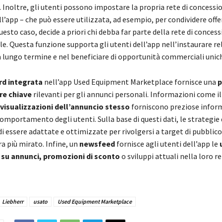
. Inoltre, gli utenti possono impostare la propria rete di concessi
ll’app – che può essere utilizzata, ad esempio, per condividere offe
questo caso, decide a priori chi debba far parte della rete di concess
le. Questa funzione supporta gli utenti dell’app nell’instaurare re
 lungo termine e nel beneficiare di opportunità commerciali unich
d integrata
nell’app Used Equipment Marketplace fornisce una
p
fre chiave
rilevanti per gli annunci personali. Informazioni come i
 visualizzazioni dell’annuncio stesso
forniscono preziose infor
comportamento degli utenti. Sulla base di questi dati, le strategie 
 essere adattate e ottimizzate per rivolgersi a target di pubblico
a più mirato. Infine, un
newsfeed
fornisce agli utenti dell’app le
 su annunci, promozioni di sconto
o sviluppi attuali nella loro r
Liebherr
usato
Used Equipment Marketplace