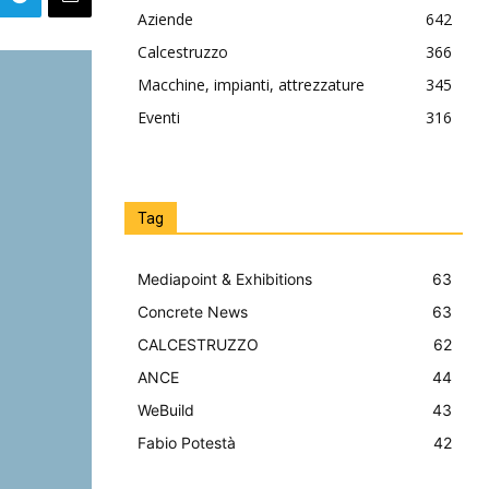
Aziende
642
Calcestruzzo
366
Macchine, impianti, attrezzature
345
Eventi
316
Tag
Mediapoint & Exhibitions
63
Concrete News
63
CALCESTRUZZO
62
ANCE
44
WeBuild
43
Fabio Potestà
42