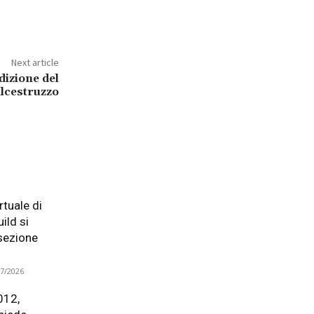
Next article
edizione del
alcestruzzo
tuale di
ild si
 sezione
07/2026
012,