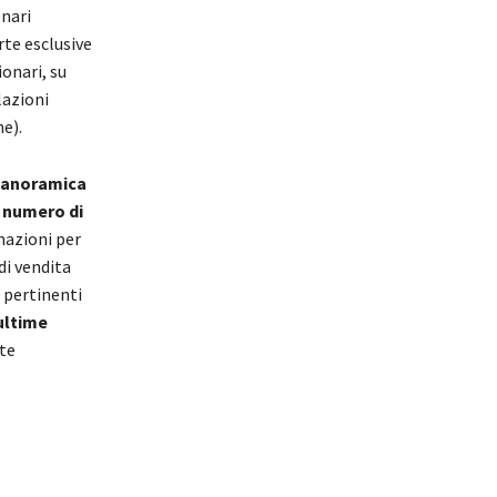
onari
rte esclusive
ionari, su
lazioni
e).
anoramica
l
numero di
mazioni per
di vendita
 pertinenti
ultime
ete