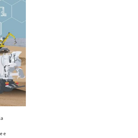
la
e e