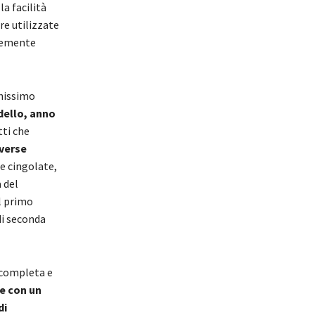
la facilità
re utilizzate
temente
chissimo
ello, anno
tti che
iverse
e cingolate,
 del
l primo
di seconda
 completa e
e con un
di