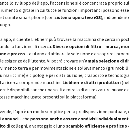
rante lo sviluppo dell’app, l’attenzione si è concentrata proprio sul
trumento digitale in cui tutte le funzioni importanti possono esse
 tramite smartphone (con
sistema operativo iOS
), indipenden
 luogo.
a app, il cliente Liebherr può trovare la macchina che cerca in po
ndo la funzione di ricerca.
Diverse opzioni di filtro
–
marca, mod
ione e prezzo
– aiutano ad affinare la selezione e a scoprire i prodo
e esigenze dell’utente. Vi potrà trovare un’
ampia selezione di d
imento terra e per movimentazione e sollevamento (gru mobili 
ru marittime) e tipologie per distribuzione, trasporto e tecnologia
 La ricerca comprende macchine
Liebherr e di altri produttori
(ne
err è disponibile anche una scelta mirata di attrezzature nuove e 
tesse macchine usate presenti sulla piattaforma).
 vende, l’app è un modo semplice per la predisposizione puntuale,
i
annunci
– che
possono anche essere condivisi individualment
ito
di colleghi, a vantaggio di uno
scambio efficiente e proficuo 