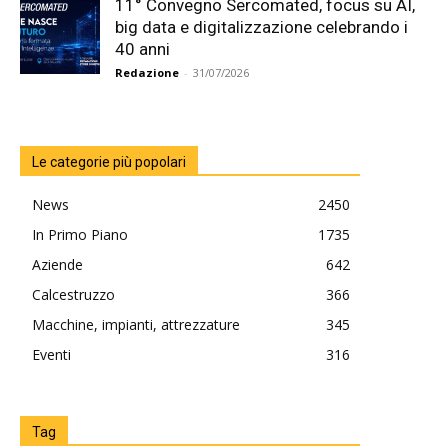
11° Convegno Sercomated, focus su AI,
big data e digitalizzazione celebrando i
40 anni
Redazione
-
31/07/2026
Le categorie più popolari
News
2450
In Primo Piano
1735
Aziende
642
Calcestruzzo
366
Macchine, impianti, attrezzature
345
Eventi
316
Tag