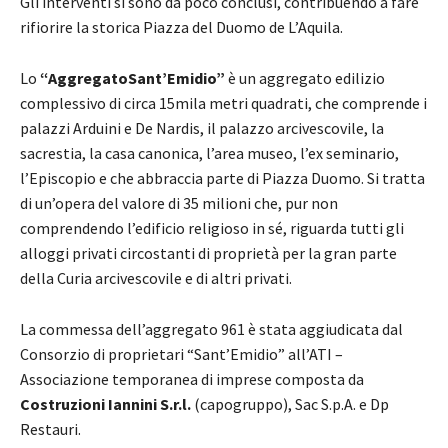
Gli interventi si sono da poco conclusi, contribuendo a fare
rifiorire la storica Piazza del Duomo de L’Aquila.
Lo
“AggregatoSant’Emidio”
è un aggregato edilizio
complessivo di circa 15mila metri quadrati, che comprende i
palazzi Arduini e De Nardis, il palazzo arcivescovile, la
sacrestia, la casa canonica, l’area museo, l’ex seminario,
l’Episcopio e che abbraccia parte di Piazza Duomo. Si tratta
di un’opera del valore di 35 milioni che, pur non
comprendendo l’edificio religioso in sé, riguarda tutti gli
alloggi privati circostanti di proprietà per la gran parte
della Curia arcivescovile e di altri privati.
La commessa dell’aggregato 961 è stata aggiudicata dal
Consorzio di proprietari “Sant’Emidio” all’ATI –
Associazione temporanea di imprese composta da
Costruzioni Iannini S.r.l.
(capogruppo), Sac S.p.A. e Dp
Restauri.