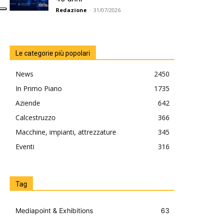
Redazione
-
31/07/2026
Le categorie più popolari
News
2450
In Primo Piano
1735
Aziende
642
Calcestruzzo
366
Macchine, impianti, attrezzature
345
Eventi
316
Tag
Mediapoint & Exhibitions
63