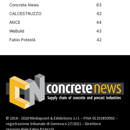
Concrete News
63
CALCESTRUZZO
62
ANCE
44
WeBuild
43
Fabio Potestà
42
© 2016 - 2020 Mediapoint & Exhibitions s.r.l. – P.IVA 01253850992 –
registrazione tribunale di Genova n.27/2011 – Direttore
responsabile Fabio Potestà