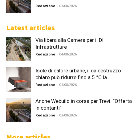
Redazione
-
03/08/2026
Latest articles
Via libera alla Camera per il Dl
Infrastrutture
Redazione
-
04/08/2026
Isole di calore urbane, il calcestruzzo
chiaro può ridurre fino a 5 °C la...
Redazione
-
04/08/2026
Anche Webuild in corsa per Trevi. “Offerta
in contanti”
Redazione
-
03/08/2026
More articles