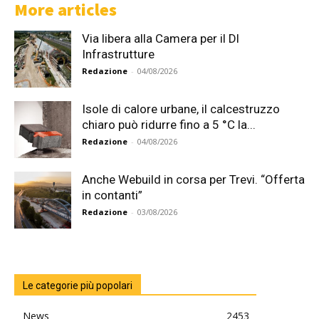
More articles
Via libera alla Camera per il Dl
Infrastrutture
Redazione
-
04/08/2026
Isole di calore urbane, il calcestruzzo
chiaro può ridurre fino a 5 °C la...
Redazione
-
04/08/2026
Anche Webuild in corsa per Trevi. “Offerta
in contanti”
Redazione
-
03/08/2026
Le categorie più popolari
News
2453