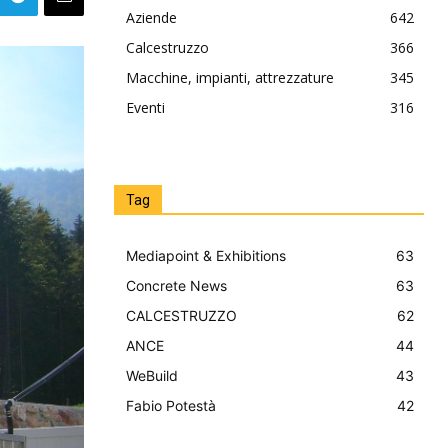
Aziende
642
Calcestruzzo
366
Macchine, impianti, attrezzature
345
Eventi
316
Tag
Mediapoint & Exhibitions
63
Concrete News
63
CALCESTRUZZO
62
ANCE
44
WeBuild
43
Fabio Potestà
42