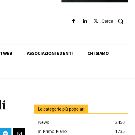
Cerca
TI WEB
ASSOCIAZIONI ED ENTI
CHI SIAMO
di
Le categorie più popolari
News
2450
In Primo Piano
1735