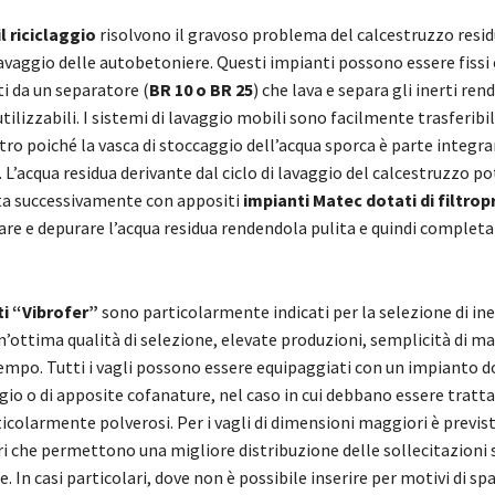
il riciclaggio
risolvono il gravoso problema del calcestruzzo resid
lavaggio delle autobetoniere. Questi impianti possono essere fissi 
 da un separatore (
BR 10 o BR 25
) che lava e separa gli inerti ren
lizzabili. I sistemi di lavaggio mobili sono facilmente trasferibil
ltro poiché la vasca di stoccaggio dell’acqua sporca è parte integr
 L’acqua residua derivante dal ciclo di lavaggio del calcestruzzo p
ta successivamente con appositi
impianti Matec dotati di filtrop
tare e depurare l’acqua residua rendendola pulita e quindi comple
nti “Vibrofer”
sono particolarmente indicati per la selezione di ine
’ottima qualità di selezione, elevate produzioni, semplicità di 
tempo. Tutti i vagli possono essere equipaggiati con un impianto d
gio o di apposite cofanature, nel caso in cui debbano essere tratta
icolarmente polverosi. Per i vagli di dimensioni maggiori è previst
ri che permettono una migliore distribuzione delle sollecitazioni s
. In casi particolari, dove non è possibile inserire per motivi di spaz