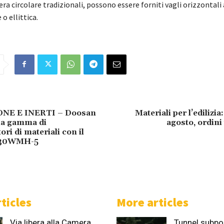
era circolare tradizionali, possono essere forniti vagli orizzontali
o ellittica.
NE E INERTI – Doosan
Materiali per l’edilizia
ua gamma di
agosto, ordini 
ri di materiali con il
230WMH-5
ticles
More articles
Via libera alla Camera
Tunnel subpor