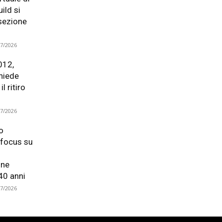
ild si
 sezione
07/2026
012,
hiede
l ritiro
07/2026
o
focus su
one
40 anni
07/2026