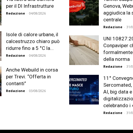
per il Dl Infrastrutture
Genova, Webu
aggiudica la
Redazione
-
04/08/2026
centrale
Redazione
-
31/
Isole di calore urbane, il
UNI 10827:2
calcestruzzo chiaro può
Conpaviper c
ridurre fino a 5 °C la...
formalmente i
Redazione
-
04/08/2026
della norma
Redazione
-
31/
Anche Webuild in corsa
per Trevi. “Offerta in
11° Convegn
contanti”
Sercomated, 
Redazione
-
03/08/2026
AI, big data e
digitalizzazi
celebrando i 
Redazione
-
31/