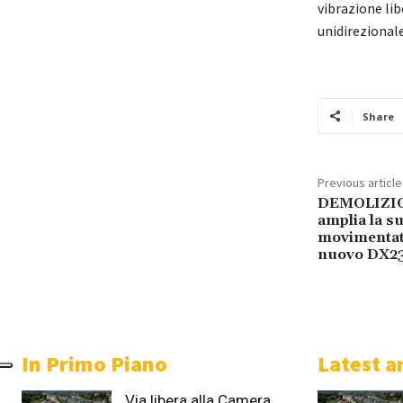
vibrazione lib
unidirezionale 
Share
Previous article
DEMOLIZIO
amplia la s
movimentato
nuovo DX
In Primo Piano
Latest ar
Via libera alla Camera