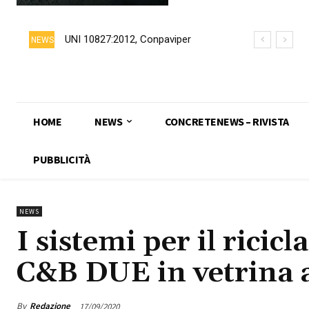
UNI 10827:2012, Conpaviper
NEWS
chiede formalmente il ritiro della
norma
HOME
NEWS
CONCRETENEWS – RIVISTA
PUBBLICITÀ
NEWS
I sistemi per il ricicl
C&B DUE in vetrina 
By
Redazione
17/09/2020