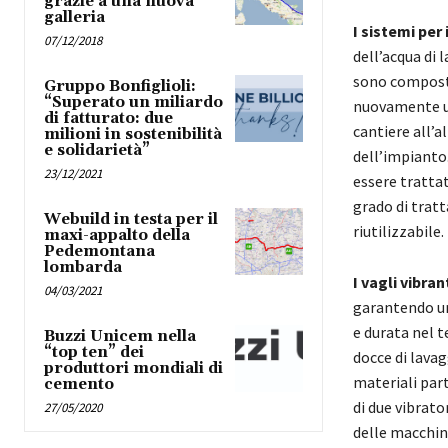
grazie a una nuova
galleria
I sistemi per 
07/12/2018
dell’acqua di 
sono composti
Gruppo Bonfiglioli:
“Superato un miliardo
nuovamente uti
di fatturato: due
cantiere all’a
milioni in sostenibilità
e solidarietà”
dell’impianto.
23/12/2021
essere tratta
grado di trat
Webuild in testa per il
riutilizzabile.
maxi-appalto della
Pedemontana
lombarda
I vagli vibra
04/03/2021
garantendo un
e durata nel 
Buzzi Unicem nella
“top ten” dei
docce di lavag
produttori mondiali di
materiali part
cemento
di due vibrato
27/05/2020
delle macchine