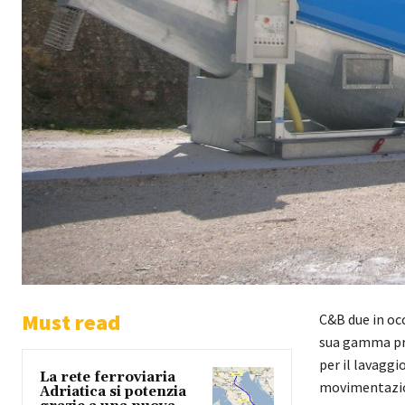
Must read
C&B due in oc
sua gamma pr
per il lavaggi
La rete ferroviaria
movimentazion
Adriatica si potenzia