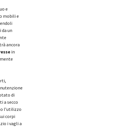
uo e
o mobili e
dendoli
i da un
ante
otrà ancora
resse
in
tamente
rti,
manutenzione
otato di
ti a secco
o l’utilizzo
ui corpi
io i vagli a