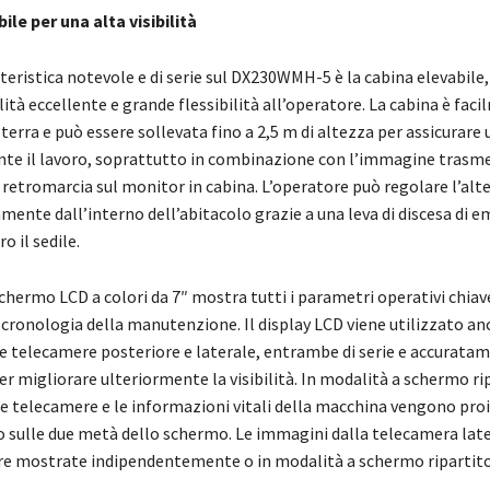
ile per una alta visibilità
teristica notevole e di serie sul DX230WMH-5 è la cabina elevabile,
ilità eccellente e grande flessibilità all’operatore. La cabina è fac
 terra e può essere sollevata fino a 2,5 m di altezza per assicurare
rante il lavoro, soprattutto in combinazione con l’immagine trasme
retromarcia sul monitor in cabina. L’operatore può regolare l’alt
mente dall’interno dell’abitacolo grazie a una leva di discesa di 
o il sedile.
schermo LCD a colori da 7″ mostra tutti i parametri operativi chiav
 cronologia della manutenzione. Il display LCD viene utilizzato a
e telecamere posteriore e laterale, entrambe di serie e accurata
r migliorare ulteriormente la visibilità. In modalità a schermo rip
e telecamere e le informazioni vitali della macchina vengono pro
co sulle due metà dello schermo. Le immagini dalla telecamera lat
e mostrate indipendentemente o in modalità a schermo ripartito