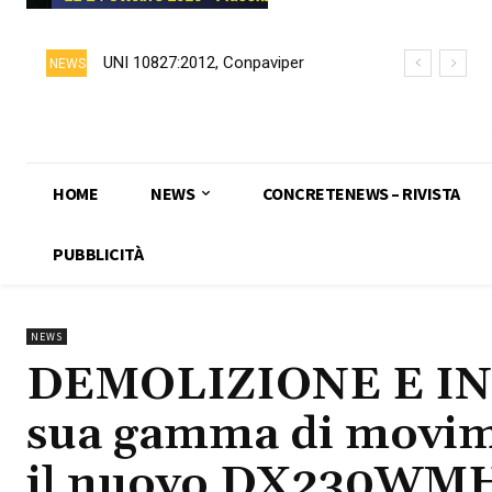
UNI 10827:2012, Conpaviper
NEWS
chiede formalmente il ritiro della
norma
HOME
NEWS
CONCRETENEWS – RIVISTA
PUBBLICITÀ
NEWS
DEMOLIZIONE E INE
sua gamma di movime
il nuovo DX230WM