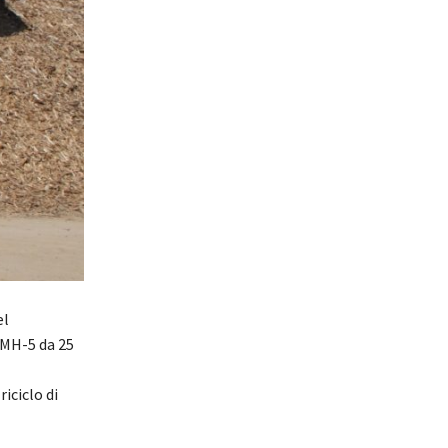
el
WMH-5 da 25
iciclo di