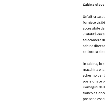
Cabina elevab
Un’altra carat
fornisce visib
accessibile da
visibilità du
telecamera di 
cabina diretta
collocata dietr
In cabina, lo 
macchina e la
schermo per l
posizionate pe
immagini dell
fianco a fian
possono esser