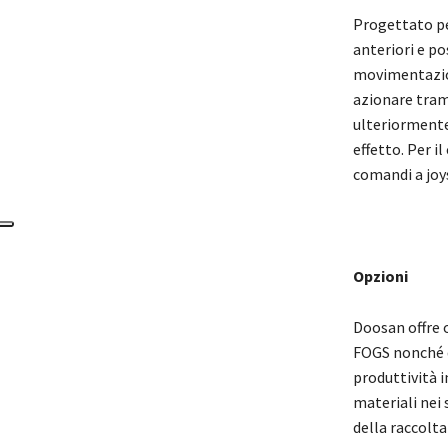
Progettato per
anteriori e po
movimentazion
azionare trami
ulteriormente 
effetto. Per il
comandi a joys
Opzioni
Doosan offre o
FOGS nonché di
produttività 
materiali nei 
della raccolta