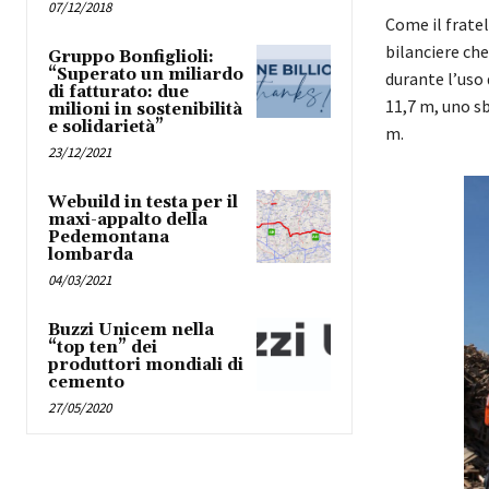
07/12/2018
Come il frate
bilanciere che
Gruppo Bonfiglioli:
“Superato un miliardo
durante l’uso
di fatturato: due
11,7 m, uno s
milioni in sostenibilità
e solidarietà”
m.
23/12/2021
Webuild in testa per il
maxi-appalto della
Pedemontana
lombarda
04/03/2021
Buzzi Unicem nella
“top ten” dei
produttori mondiali di
cemento
27/05/2020