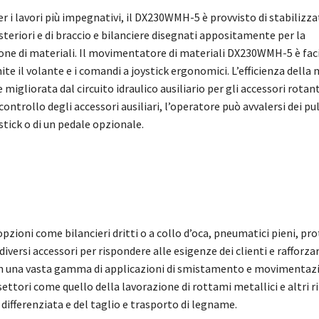
 i lavori più impegnativi, il DX230WMH-5 è provvisto di stabilizza
steriori e di braccio e bilanciere disegnati appositamente per la
e di materiali. Il movimentatore di materiali DX230WMH-5 è faci
te il volante e i comandi a joystick ergonomici. L’efficienza della
migliorata dal circuito idraulico ausiliario per gli accessori rotan
 controllo degli accessori ausiliari, l’operatore può avvalersi dei pu
tick o di un pedale opzionale.
pzioni come bilancieri dritti o a collo d’oca, pneumatici pieni, pr
versi accessori per rispondere alle esigenze dei clienti e rafforza
in una vasta gamma di applicazioni di smistamento e movimentazi
settori come quello della lavorazione di rottami metallici e altri rif
 differenziata e del taglio e trasporto di legname.