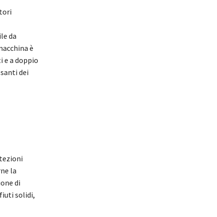
tori
le da
 macchina è
ti e a doppio
lsanti dei
otezioni
rne la
one di
iuti solidi,