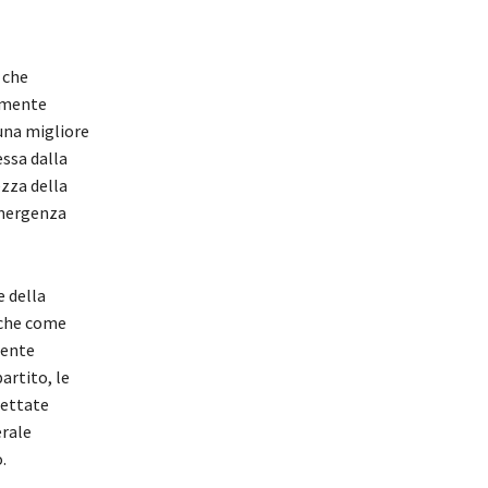
 che
ilmente
 una migliore
ssa dalla
ezza della
emergenza
e della
nche come
mente
artito, le
iettate
erale
.