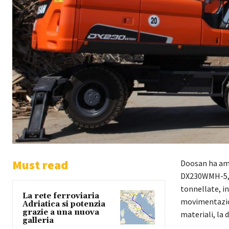
Must read
Doosan ha amp
DX230WMH-5, u
tonnellate, in
La rete ferroviaria
movimentazione
Adriatica si potenzia
grazie a una nuova
materiali, la 
galleria