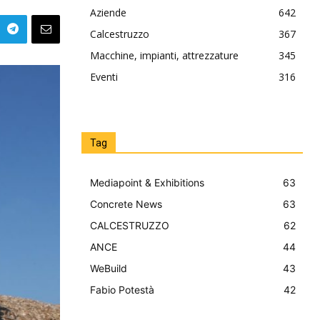
Aziende
642
Calcestruzzo
367
Macchine, impianti, attrezzature
345
Eventi
316
Tag
Mediapoint & Exhibitions
63
Concrete News
63
CALCESTRUZZO
62
ANCE
44
WeBuild
43
Fabio Potestà
42