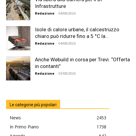
Infrastrutture
Redazione
-
04/08/2026
Isole di calore urbane, il calcestruzzo
chiaro può ridurre fino a 5 °C la...
Redazione
-
04/08/2026
Anche Webuild in corsa per Trevi. “Offerta
in contanti”
Redazione
-
03/08/2026
Le categorie più popolari
News
2453
In Primo Piano
1738
Aziende
642