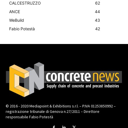
CALCESTRUZZO
62
ANCE
44
WeBuild
43
Fabio Potestà
42
© 2016 - 2020 Mediapoint & Exhibitions s.r.l. – P.IVA 01253850992 –
registrazione tribunale di Genova n.27/2011 – Direttore
responsabile Fabio Potestà