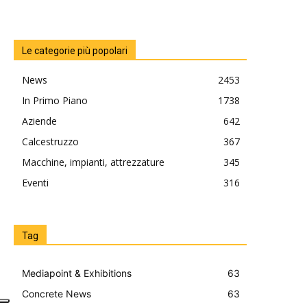
Le categorie più popolari
News
2453
In Primo Piano
1738
Aziende
642
Calcestruzzo
367
Macchine, impianti, attrezzature
345
Eventi
316
Tag
Mediapoint & Exhibitions
63
Concrete News
63