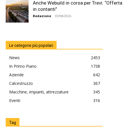
Anche Webuild in corsa per Trevi. “Offerta
in contanti”
Redazione
-
03/08/2026
Le categorie più popolari
News
2453
In Primo Piano
1738
Aziende
642
Calcestruzzo
367
Macchine, impianti, attrezzature
345
Eventi
316
Tag