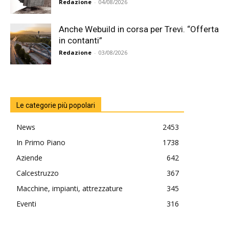
Redazione
-
04/08/2026
Anche Webuild in corsa per Trevi. “Offerta
in contanti”
Redazione
-
03/08/2026
Le categorie più popolari
News
2453
In Primo Piano
1738
Aziende
642
Calcestruzzo
367
Macchine, impianti, attrezzature
345
Eventi
316