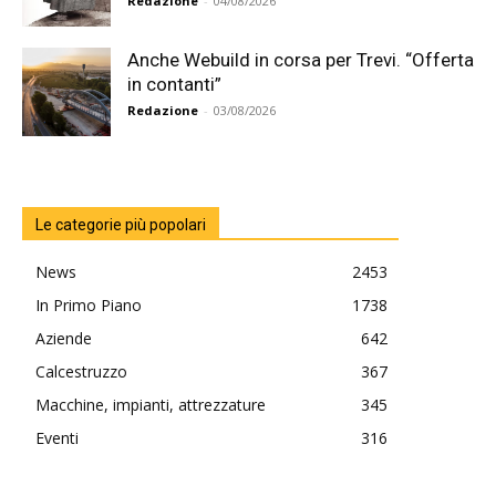
Redazione
-
04/08/2026
Anche Webuild in corsa per Trevi. “Offerta
in contanti”
Redazione
-
03/08/2026
Le categorie più popolari
News
2453
In Primo Piano
1738
Aziende
642
Calcestruzzo
367
Macchine, impianti, attrezzature
345
Eventi
316