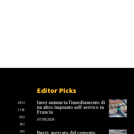
Editor Picks
Imer annuncia l’insediamento di
2453
un altro impianto self-service in
1738
Francia
642
07/08/2026
367
345
Buzzi, mercato del cemento