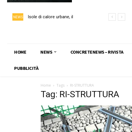
Isole di calore urbane, il
NEWS
calcestruzzo chiaro può ridurre
fino a 5 °C la temperatura delle
superfici
HOME
NEWS
CONCRETENEWS – RIVISTA
PUBBLICITÀ
Home
Tags
RI-STRUTTURA
Tag: RI-STRUTTURA