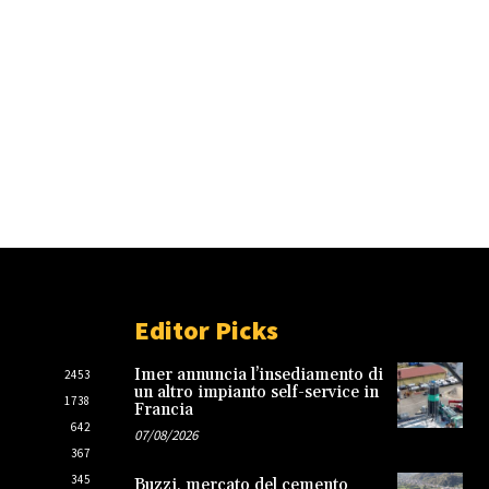
Editor Picks
Imer annuncia l’insediamento di
2453
un altro impianto self-service in
1738
Francia
642
07/08/2026
367
345
Buzzi, mercato del cemento