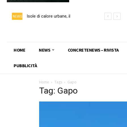
Isole di calore urbane, il
NEWS
calcestruzzo chiaro può ridurre
fino a 5 °C la temperatura delle
superfici
HOME
NEWS
CONCRETENEWS – RIVISTA
PUBBLICITÀ
Home
Tags
Gapo
Tag: Gapo