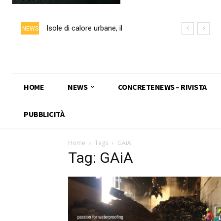
Isole di calore urbane, il
NEWS
calcestruzzo chiaro può ridurre
fino a 5 °C la temperatura delle
superfici
HOME
NEWS
CONCRETENEWS – RIVISTA
PUBBLICITÀ
Home
Tags
GAiA
Tag: GAiA