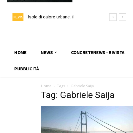
Isole di calore urbane, il
NEWS
calcestruzzo chiaro può ridurre
fino a 5 °C la temperatura delle
superfici
HOME
NEWS
CONCRETENEWS – RIVISTA
PUBBLICITÀ
Home
Tags
Gabriele Saija
Tag: Gabriele Saija