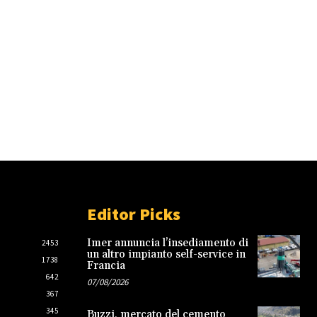
Editor Picks
Imer annuncia l’insediamento di
2453
un altro impianto self-service in
1738
Francia
642
07/08/2026
367
345
Buzzi, mercato del cemento