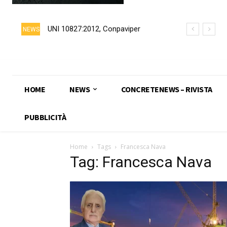
UNI 10827:2012, Conpaviper
NEWS
chiede formalmente il ritiro della
norma
HOME
NEWS
CONCRETENEWS – RIVISTA
PUBBLICITÀ
Home
Tags
Francesca Nava
Tag: Francesca Nava