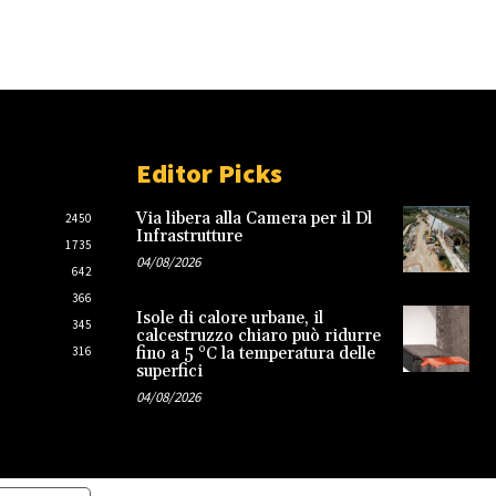
Editor Picks
Via libera alla Camera per il Dl
2450
Infrastrutture
1735
04/08/2026
642
366
Isole di calore urbane, il
345
calcestruzzo chiaro può ridurre
316
fino a 5 °C la temperatura delle
superfici
04/08/2026