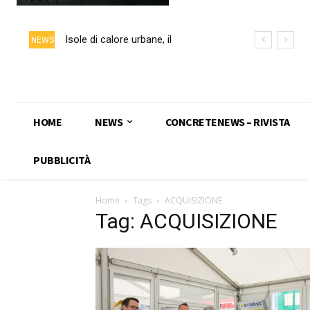
Isole di calore urbane, il
NEWS
calcestruzzo chiaro può ridurre
fino a 5 °C la temperatura delle
superfici
HOME
NEWS
CONCRETENEWS – RIVISTA
PUBBLICITÀ
Home
Tags
ACQUISIZIONE
Tag: ACQUISIZIONE