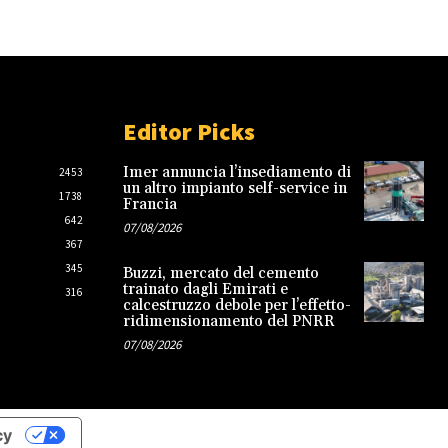
Editor Picks
Imer annuncia l’insediamento di
2453
un altro impianto self-service in
1738
Francia
642
07/08/2026
367
345
Buzzi, mercato del cemento
trainato dagli Emirati e
316
calcestruzzo debole per l’effetto-
ridimensionamento del PNRR
07/08/2026
cy