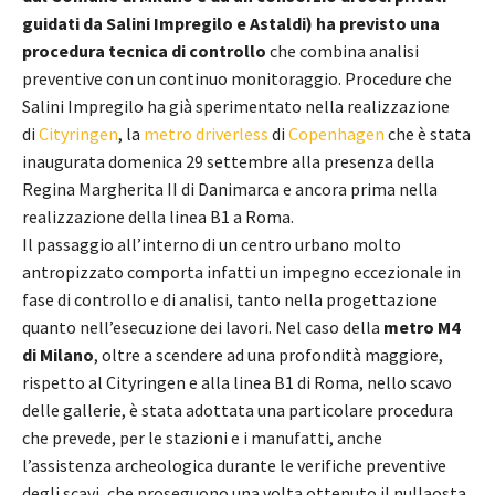
guidati da Salini Impregilo e Astaldi) ha previsto una
procedura tecnica di controllo
che combina analisi
preventive con un continuo monitoraggio. Procedure che
Salini Impregilo ha già sperimentato nella realizzazione
di
Cityringen
, la
metro driverless
di
Copenhagen
che è stata
inaugurata domenica 29 settembre alla presenza della
Regina Margherita II di Danimarca e ancora prima nella
realizzazione della linea B1 a Roma.
Il passaggio all’interno di un centro urbano molto
antropizzato comporta infatti un impegno eccezionale in
fase di controllo e di analisi, tanto nella progettazione
quanto nell’esecuzione dei lavori. Nel caso della
metro M4
di Milano
, oltre a scendere ad una profondità maggiore,
rispetto al Cityringen e alla linea B1 di Roma, nello scavo
delle gallerie, è stata adottata una particolare procedura
che prevede, per le stazioni e i manufatti, anche
l’assistenza archeologica durante le verifiche preventive
degli scavi, che proseguono una volta ottenuto il nullaosta