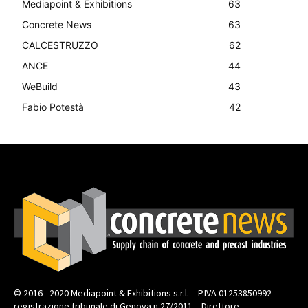
Mediapoint & Exhibitions
63
Concrete News
63
CALCESTRUZZO
62
ANCE
44
WeBuild
43
Fabio Potestà
42
© 2016 - 2020 Mediapoint & Exhibitions s.r.l. – P.IVA 01253850992 –
registrazione tribunale di Genova n.27/2011 – Direttore