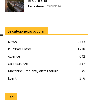
in contanti”
Redazione
-
03/08/2026
Le categorie più popolari
News
2453
In Primo Piano
1738
Aziende
642
Calcestruzzo
367
Macchine, impianti, attrezzature
345
Eventi
316
Tag