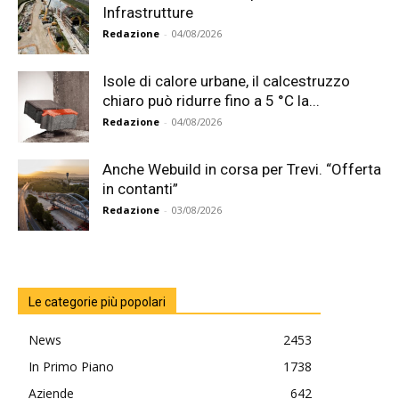
Infrastrutture
Redazione
-
04/08/2026
Isole di calore urbane, il calcestruzzo
chiaro può ridurre fino a 5 °C la...
Redazione
-
04/08/2026
Anche Webuild in corsa per Trevi. “Offerta
in contanti”
Redazione
-
03/08/2026
Le categorie più popolari
News
2453
In Primo Piano
1738
Aziende
642