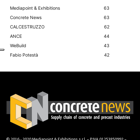
Mediapoint & Exhibitions
63
Concrete News
63
CALCESTRUZZO
62
ANCE
44
WeBuild
43
Fabio Potestà
42
© 2016 - 2020 Mediapoint & Exhibitions s.r.l. – P.IVA 01253850992 –