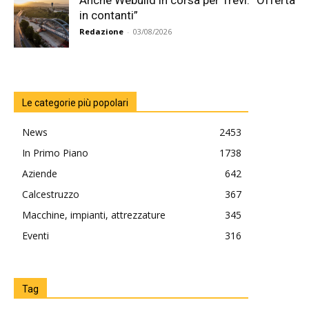
in contanti”
Redazione
-
03/08/2026
Le categorie più popolari
News
2453
In Primo Piano
1738
Aziende
642
Calcestruzzo
367
Macchine, impianti, attrezzature
345
Eventi
316
Tag