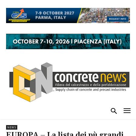
NEWS
EUROPA – La lista dei pù grandi