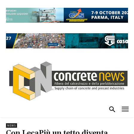
NEWS
Con LecaPiù un tetto diventa