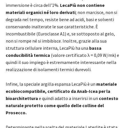
immersione è circa dell’1%.
LecaPiù non contiene
materiali organici né loro derivati
; non marcisce, non si
degrada nel tempo, resiste bene ad acidi, basi e solventi
conservando inalterate le sue caratteristiche. È
incombustibile (Euroclasse A1) e, se sottoposto al gelo,
non si rompe né si imbibisce. Inoltre, grazie alla sua
struttura cellulare interna, LecaPiù ha una
bassa
conducibilità termica
(valore certificato λ = 0,09 W/mk) e
quindi il suo impiego è estremamente interessante nella
realizzazione di isolamenti termici durevoli.
Infine, la speciale argilla espansa LecaPiù è un
materiale
ecobiocompatibile, certificato da Anab-Icea per la
bioarchitettura
e quindi adatto a inserirsi in un
contesto
naturale protetto come quello delle colline del
Prosecco.
Determinante nella scelta del materiale Laterlite è stata