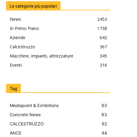
Le categorie più popolari
News
2453
In Primo Piano
1738
Aziende
642
Calcestruzzo
367
Macchine, impianti, attrezzature
345
Eventi
316
Tag
Mediapoint & Exhibitions
63
Concrete News
63
CALCESTRUZZO
62
ANCE
44