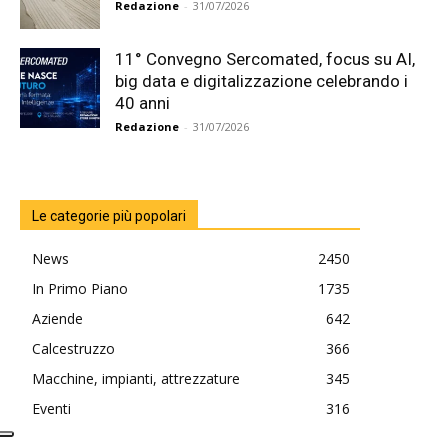
Redazione
-
31/07/2026
11° Convegno Sercomated, focus su AI,
big data e digitalizzazione celebrando i
40 anni
Redazione
-
31/07/2026
Le categorie più popolari
News
2450
In Primo Piano
1735
Aziende
642
Calcestruzzo
366
Macchine, impianti, attrezzature
345
Eventi
316