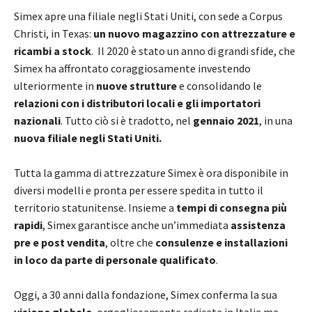
Simex apre una filiale negli Stati Uniti, con sede a Corpus
Christi, in Texas:
un nuovo magazzino con attrezzature e
ricambi a stock
. Il 2020 è stato un anno di grandi sfide, che
Simex ha affrontato coraggiosamente investendo
ulteriormente in
nuove strutture
e consolidando le
relazioni con i distributori locali e gli importatori
nazionali
. Tutto ciò si è tradotto, nel
gennaio 2021
, in una
nuova filiale negli Stati Uniti.
Tutta la gamma di attrezzature Simex è ora disponibile in
diversi modelli e pronta per essere spedita in tutto il
territorio statunitense. Insieme a
tempi di consegna più
rapidi
, Simex garantisce anche un’immediata
assistenza
pre e post vendita
, oltre che
consulenze e installazioni
in loco da parte di personale qualificato
.
Oggi, a 30 anni dalla fondazione, Simex conferma la sua
visione globale
, orgogliosamente radicata in Italia ma