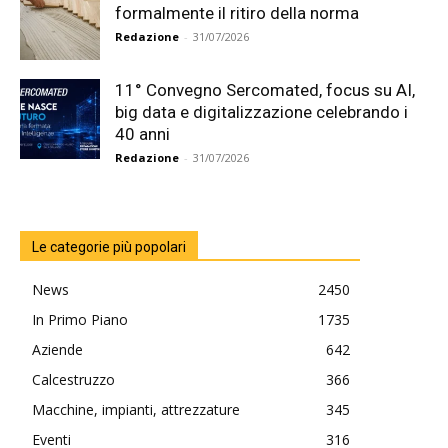
formalmente il ritiro della norma
Redazione
-
31/07/2026
11° Convegno Sercomated, focus su AI,
big data e digitalizzazione celebrando i
40 anni
Redazione
-
31/07/2026
Le categorie più popolari
News
2450
In Primo Piano
1735
Aziende
642
Calcestruzzo
366
Macchine, impianti, attrezzature
345
Eventi
316