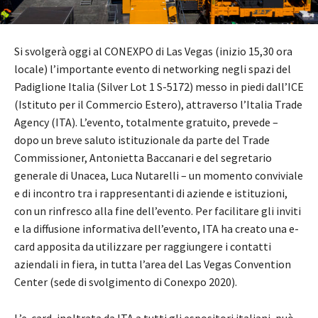
Si svolgerà oggi al CONEXPO di Las Vegas (inizio 15,30 ora
locale) l’importante evento di networking negli spazi del
Padiglione Italia (Silver Lot 1 S-5172) messo in piedi dall’ICE
(Istituto per il Commercio Estero), attraverso l’Italia Trade
Agency (ITA). L’evento, totalmente gratuito, prevede –
dopo un breve saluto istituzionale da parte del Trade
Commissioner, Antonietta Baccanari e del segretario
generale di Unacea, Luca Nutarelli – un momento conviviale
e di incontro tra i rappresentanti di aziende e istituzioni,
con un rinfresco alla fine dell’evento. Per facilitare gli inviti
e la diffusione informativa dell’evento, ITA ha creato una e-
card apposita da utilizzare per raggiungere i contatti
aziendali in fiera, in tutta l’area del Las Vegas Convention
Center (sede di svolgimento di Conexpo 2020).
L’e-card, inoltrata da ITA a tutti gli espositori italiani, può