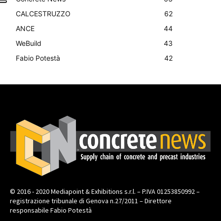
CALCESTRUZZO
62
ANCE
44
WeBuild
43
Fabio Potestà
42
© 2016 - 2020 Mediapoint & Exhibitions s.r.l. – P.IVA 01253850992 –
registrazione tribunale di Genova n.27/2011 – Direttore
responsabile Fabio Potestà