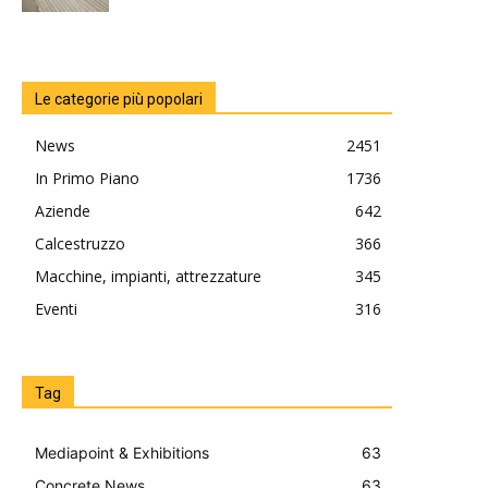
Le categorie più popolari
News
2451
In Primo Piano
1736
Aziende
642
Calcestruzzo
366
Macchine, impianti, attrezzature
345
Eventi
316
Tag
Mediapoint & Exhibitions
63
Concrete News
63