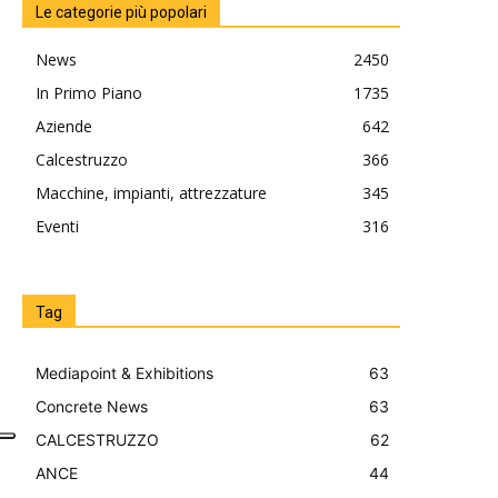
Le categorie più popolari
News
2450
In Primo Piano
1735
Aziende
642
Calcestruzzo
366
Macchine, impianti, attrezzature
345
Eventi
316
Tag
Mediapoint & Exhibitions
63
Concrete News
63
CALCESTRUZZO
62
ANCE
44