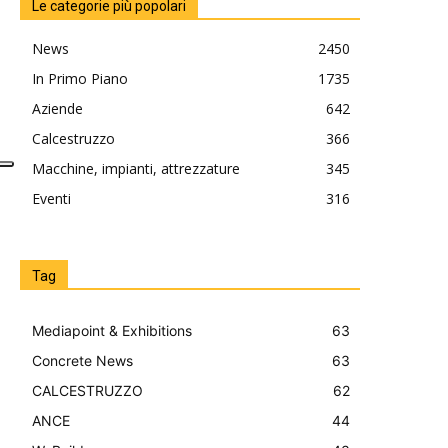
Le categorie più popolari
News
2450
In Primo Piano
1735
Aziende
642
Calcestruzzo
366
Macchine, impianti, attrezzature
345
Eventi
316
Tag
Mediapoint & Exhibitions
63
Concrete News
63
CALCESTRUZZO
62
ANCE
44