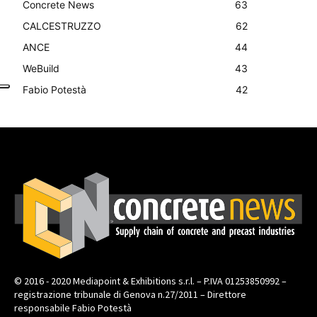
Concrete News
63
CALCESTRUZZO
62
ANCE
44
WeBuild
43
Fabio Potestà
42
© 2016 - 2020 Mediapoint & Exhibitions s.r.l. – P.IVA 01253850992 –
registrazione tribunale di Genova n.27/2011 – Direttore
responsabile Fabio Potestà