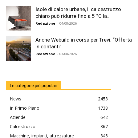
Isole di calore urbane, il calcestruzzo
chiaro può ridurre fino a 5 °C la...
Redazione
-
04/08/2026
Anche Webuild in corsa per Trevi. “Offerta
in contanti”
Redazione
-
03/08/2026
Le categorie più popolari
News
2453
In Primo Piano
1738
Aziende
642
Calcestruzzo
367
Macchine, impianti, attrezzature
345