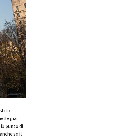
estito
elle già
iù punto di
anche se il