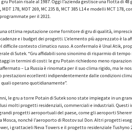
gru Potain risale al 1987. Oggi l’azienda gestisce una flotta di 48 
5, MDT 178, MDT 269, MC 235 B, MCT 385 L14 e modelli MCT 178, co
programmate per il 2021.
una ottima reputazione come fornitore di gru di qualità, imprescin
scadenze e i budget dei progetti. L’elemento più apprezzato è la aff
 difficile contesto climatico russo. A confermalo è Unal Atik, prop
rale di Sutek. “Gru affidabili sono sinonimo di risparmio di tempo n
aggi in termini di costi: le gru Potain richiedono meno riparazioni 
affermato – La Russia è rinomata per il suo clima rigido, ma le nos
o prestazioni eccellenti indipendentemente dalle condizioni clim
 quali operano quotidianamente”.
anni, le gru a torre Potain di Sutek sono state impiegate in un gr
nclusi molti progetti residenziali, commerciali e industriali. Questi
ù grandi progetti aeroportuali del paese, come gli aeroporti Shere
Mosca, nonché l’aeroporto di Rostov sul Don. Altri progetti eseg
ower, i grattacieli Neva Towers e il progetto residenziale Tushyno