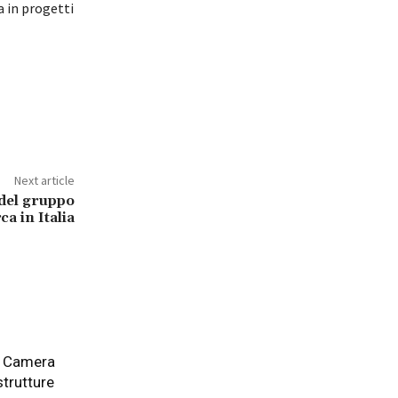
 in progetti
Next article
del gruppo
a in Italia
la Camera
astrutture