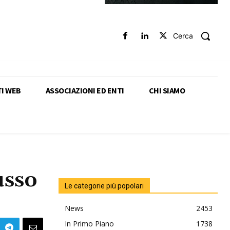
Cerca
TI WEB
ASSOCIAZIONI ED ENTI
CHI SIAMO
usso
Le categorie più popolari
News
2453
In Primo Piano
1738