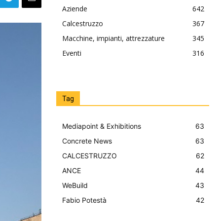
Aziende
642
Calcestruzzo
367
Macchine, impianti, attrezzature
345
Eventi
316
Tag
Mediapoint & Exhibitions
63
Concrete News
63
CALCESTRUZZO
62
ANCE
44
WeBuild
43
Fabio Potestà
42