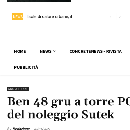
Isole di calore urbane, il
NEWS
calcestruzzo chiaro può ridurre
fino a 5 °C la temperatura delle
superfici
HOME
NEWS
CONCRETENEWS – RIVISTA
PUBBLICITÀ
GRU A TORRE
Ben 48 gru a torre P
del noleggio Sutek
By
Redazione
28/01/2021