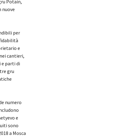
gru Potain,
n nuove
dibili per
idabilità
rietario e
ei cantieri,
e parti di
tre gru
atiche
ande numero
 includono
metyevo e
uiti sono
 2018 a Mosca