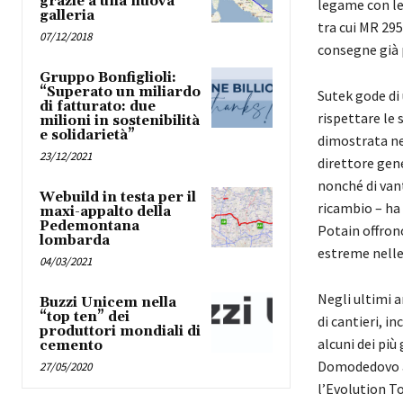
grazie a una nuova
legame con le 
galleria
tra cui MR 29
07/12/2018
consegne già 
Gruppo Bonfiglioli:
“Superato un miliardo
Sutek gode di 
di fatturato: due
rispettare le 
milioni in sostenibilità
e solidarietà”
dimostrata nel
23/12/2021
direttore gene
nonché di vant
Webuild in testa per il
ricambio – ha 
maxi-appalto della
Pedemontana
Potain offron
lombarda
estreme nelle
04/03/2021
Negli ultimi 
Buzzi Unicem nella
“top ten” dei
di cantieri, i
produttori mondiali di
alcuni dei pi
cemento
Domodedovo a 
27/05/2020
l’Evolution T