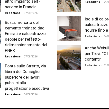
altro impianto self-
Redazione
-
04/
service in Francia
Redazione
-
07/08/2026
Isole di calor
Buzzi, mercato del
calcestruzzo
cemento trainato dagli
ridurre fino a 
Emirati e calcestruzzo
Redazione
-
04/
debole per l’effetto-
ridimensionamento del
Anche Webuil
PNRR
per Trevi. “Of
Redazione
-
07/08/2026
contanti”
Redazione
-
03/
Ponte sullo Stretto, via
libera del Consiglio
superiore dei lavori
pubblici alla
progettazione esecutiva
Redazione
-
06/08/2026