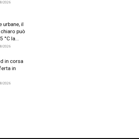
08/2026
e urbane, il
 chiaro può
5 °C la...
08/2026
d in corsa
ferta in
08/2026