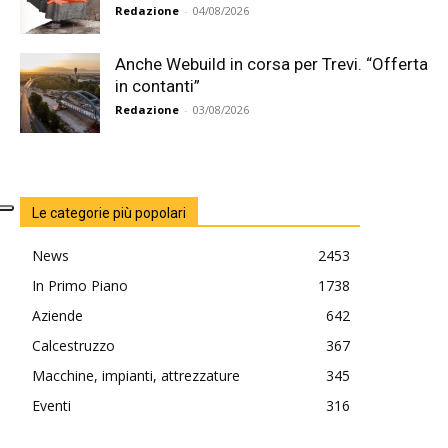
Redazione
-
04/08/2026
Anche Webuild in corsa per Trevi. “Offerta
in contanti”
Redazione
-
03/08/2026
Le categorie più popolari
News
2453
In Primo Piano
1738
Aziende
642
Calcestruzzo
367
Macchine, impianti, attrezzature
345
Eventi
316