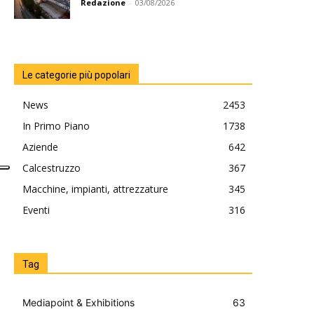
Redazione
-
03/08/2026
Le categorie più popolari
News
2453
In Primo Piano
1738
Aziende
642
Calcestruzzo
367
Macchine, impianti, attrezzature
345
Eventi
316
Tag
Mediapoint & Exhibitions
63