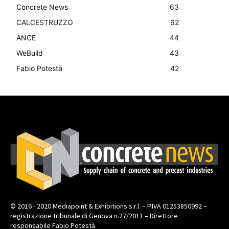
Concrete News
63
CALCESTRUZZO
62
ANCE
44
WeBuild
43
Fabio Potestà
42
© 2016 - 2020 Mediapoint & Exhibitions s.r.l. – P.IVA 01253850992 –
registrazione tribunale di Genova n.27/2011 – Direttore
responsabile Fabio Potestà