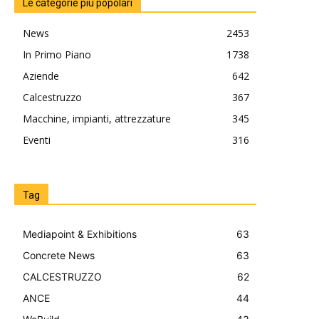
Le categorie più popolari
News
2453
In Primo Piano
1738
Aziende
642
Calcestruzzo
367
Macchine, impianti, attrezzature
345
Eventi
316
Tag
Mediapoint & Exhibitions
63
Concrete News
63
CALCESTRUZZO
62
ANCE
44